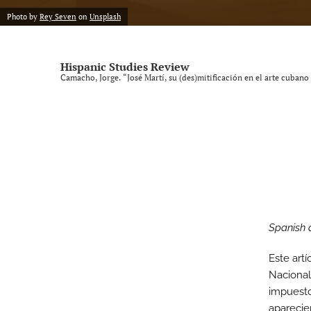
Photo by
Rey Seven
on
Unsplash
Vol. 9, Issue 1, 2025 (SLISE/SLINKI Conference)
Vol. 9, Issue 2, 2025
Hispanic Studies Review
Camacho, Jorge. “José Martí, su (des)mitificación en el arte cuba
All
Spanish 
Este artí
Nacional
impuesto
aparecie