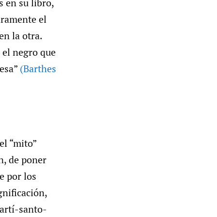
 en su libro,
aramente el
n la otra.
 el negro que
cesa”
(Barthes
el “mito”
n, de poner
e por los
gnificación,
artí-santo-