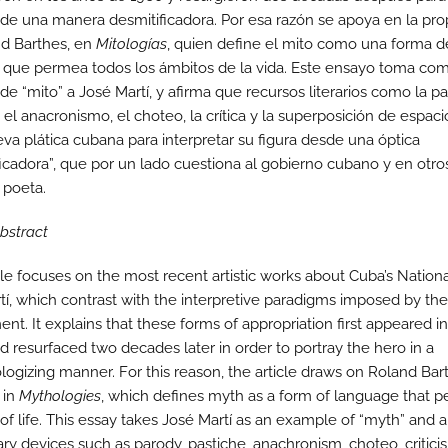
 de una manera desmitificadora. Por esa razón se apoya en la pr
d Barthes, en
Mitologías
, quien define el mito como una forma d
 que permea todos los ámbitos de la vida. Este ensayo toma co
e “mito” a José Martí, y afirma que recursos literarios como la pa
 el anacronismo, el choteo, la crítica y la superposición de espaci
eva plática cubana para interpretar su figura desde una óptica
ficadora”, que por un lado cuestiona al gobierno cubano y en otro
 poeta.
abstract
icle focuses on the most recent artistic works about Cuba’s Nation
tí, which contrast with the interpretive paradigms imposed by th
nt. It explains that these forms of appropriation first appeared in
d resurfaced two decades later in order to portray the hero in a
ogizing manner. For this reason, the article draws on Roland Bart
 in
Mythologies
, which defines myth as a form of language that 
 of life. This essay takes José Martí as an example of “myth” and 
rary devices such as parody, pastiche, anachronism, choteo, critici