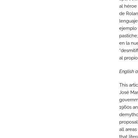
al héroe
de Rolan
lenguaje
ejemplo d
pastiche,
en la nu
“desmiti
al propio
English 
This art
José Mar
governme
1960s an
demythol
proposal
all areas
that lite