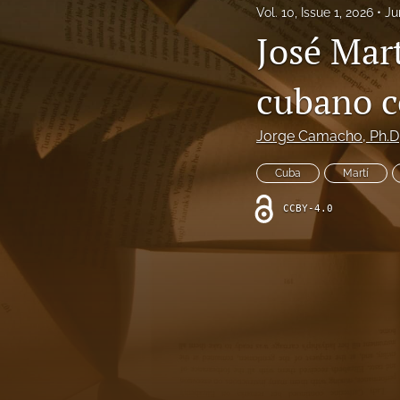
Vol. 10, Issue 1, 2026
Ju
Vol. 4, Issue 1, 2019
José Mart
Vol. 4, Issue 2, 2020
cubano 
Vol. 5, Issue 1, 2020
Jorge Camacho
, Ph.D
Vol. 5, Issue 2, 2021
Cuba
Martí
Vol. 6, Issue 1, 2022
CCBY-4.0
Vol. 6, Issue 2, 2022
Vol. 7, Issue 1, 2023
Vol. 7, Issue 2, 2023
Vol. 8, Issue 1, 2024
Vol. 8, Issue 2, 2024