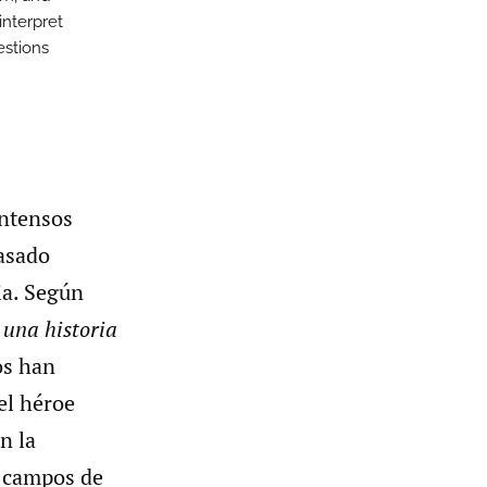
interpret
estions
intensos
pasado
ia. Según
 una historia
os han
el héroe
n la
s campos de