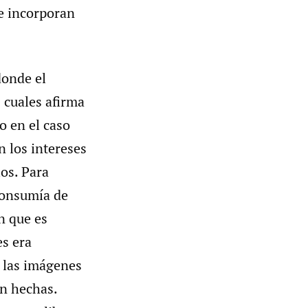
 e incorporan
onde el
s cuales afirma
o en el caso
n los intereses
os. Para
 consumía de
n que es
es era
, las imágenes
an hechas.