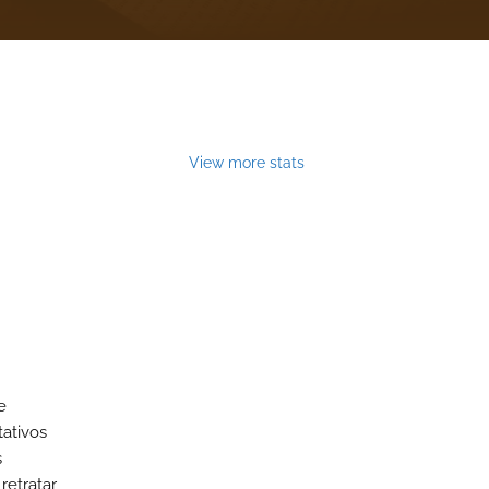
View more stats
e
tativos
s
retratar