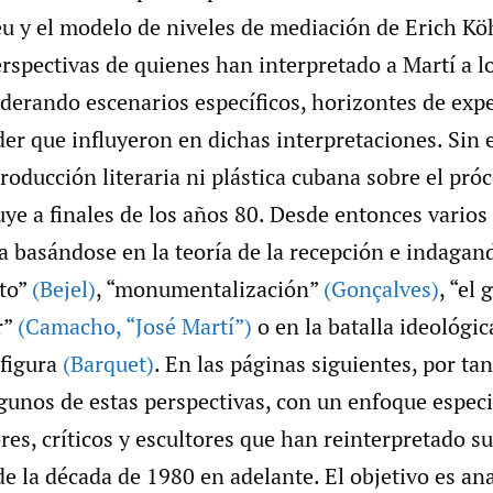
eu y el modelo de niveles de mediación de Erich Kö
erspectivas de quienes han interpretado a Martí a lo
iderando escenarios específicos, horizontes de expe
er que influyeron en dichas interpretaciones. Sin 
roducción literaria ni plástica cubana sobre el próc
uye a finales de los años 80. Desde entonces varios 
a basándose en la teoría de la recepción e indagan
uto”
(Bejel)
, “monumentalización”
(Gonçalves)
, “el 
r”
(Camacho
,
“José Martí”)
o en la batalla ideológic
 figura
(Barquet)
. En las páginas siguientes, por ta
gunos de estas perspectivas, con un enfoque especi
res, críticos y escultores que han reinterpretado 
de la década de 1980 en adelante. El objetivo es an