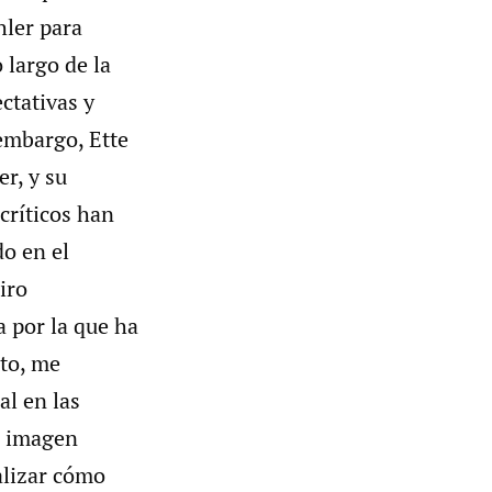
hler para
 largo de la
ctativas y
embargo, Ette
er, y su
críticos han
do en el
giro
a por la que ha
nto, me
al en las
su imagen
alizar cómo