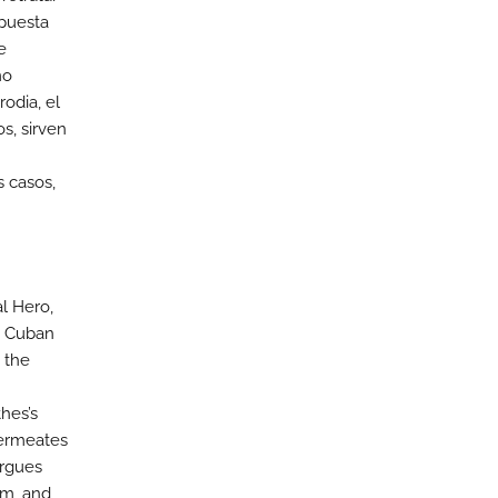
opuesta
e
mo
rodia, el
os, sirven
s casos,
al Hero,
e Cuban
 the
hes’s
permeates
argues
sm, and