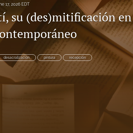
ne 17, 2026 EDT
í, su (des)mitificación en 
contemporáneo
desacralización
pintura
recepción