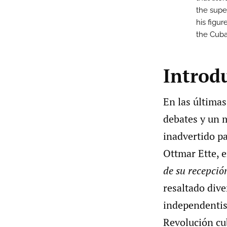
the supe
his figu
the Cuba
Introd
En las últimas
debates y un m
inadvertido pa
Ottmar Ette, 
de su recepció
resaltado div
independentis
Revolución cub