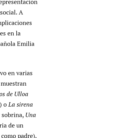
 representación
social. A
mplicaciones
es en la
pañola Emilia
vo en varias
e muestran
os de Ulloa
) o
La sirena
y sobrina,
Una
ria de un
o como padre).