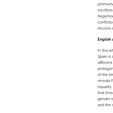
promueve
escritor
hegemoní
conflicto
recurso 
English 
In this a
Spain is
different
protagoni
of the ti
reveals 
equality
that thr
gender e
and the s