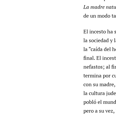
La madre natu
de un modo tan
El incesto ha 
la sociedad y 
la “caída del 
final. El ince
nefastos; al f
termina por c
con su madre, 
la cultura jud
pobló el mund
pero a su vez,