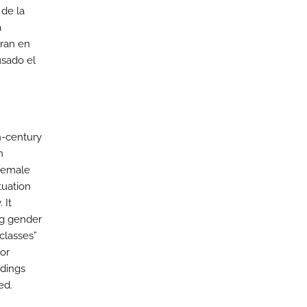
 de la
a
tran en
usado el
th-century
m
 female
tuation
 It
ng gender
classes”
or
adings
ed.