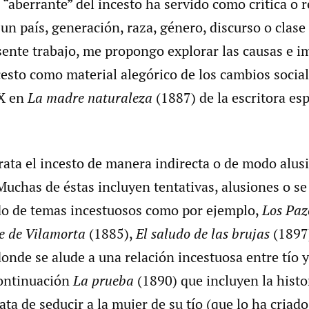
ra “aberrante” del incesto ha servido como crítica o
 un país, generación, raza, género, discurso o clase 
sente trabajo, me propongo explorar las causas e i
cesto como material alegórico de los cambios social
IX en
La madre naturaleza
(1887) de la escritora es
ata el incesto de manera indirecta o de modo alusi
Muchas de éstas incluyen tentativas, alusiones o s
o de temas incestuosos como por ejemplo,
Los Paz
ne de Vilamorta
(1885),
El saludo de las brujas
(1897
onde se alude a una relación incestuosa entre tío 
ontinuación
La prueba
(1890) que incluyen la histo
ata de seducir a la mujer de su tío (que lo ha criad