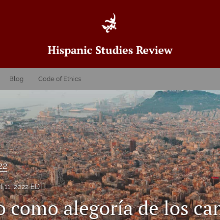
Hispanic Studies Review
Blog
Code of Ethics
22
il 11, 2022 EDT
to como alegoría de los c