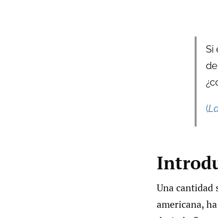
Si
de
¿c
(
L
Introd
Una cantidad 
americana, ha 