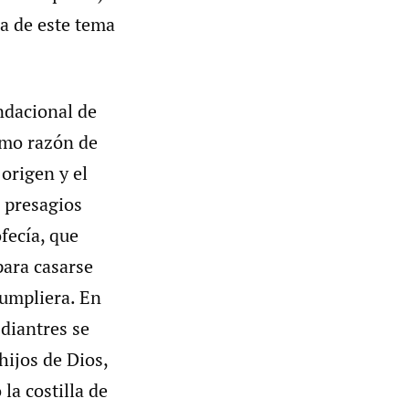
a de este tema
ndacional de
como razón de
origen y el
e presagios
ofecía, que
para casarse
cumpliera. En
 diantres se
ijos de Dios,
la costilla de