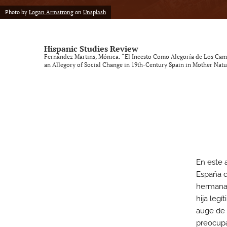
Photo by
Logan Armstrong
on
Unsplash
Vol. 9, Issue 1, 2025 (SLISE/SLINKI Conference)
Vol. 9, Issue 2, 2025
Hispanic Studies Review
Fernández Martins, Mónica. “El Incesto Como Alegoría de Los Cam
All
an Allegory of Social Change in 19th-Century Spain in Mother Nat
En este 
España d
hermanast
hija leg
auge de l
preocupa