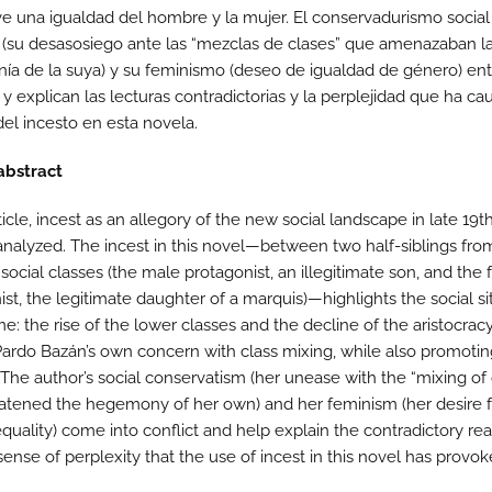
 una igualdad del hombre y la mujer. El conservadurismo social
a (su desasosiego ante las “mezclas de clases” que amenazaban l
a de la suya) y su feminismo (deseo de igualdad de género) en
 y explican las lecturas contradictorias y la perplejidad que ha ca
del incesto en esta novela.
abstract
rticle, incest as an allegory of the new social landscape in late 19
 analyzed. The incest in this novel—between two half-siblings fro
 social classes (the male protagonist, an illegitimate son, and the
st, the legitimate daughter of a marquis)—highlights the social si
me: the rise of the lower classes and the decline of the aristocracy.
Pardo Bazán’s own concern with class mixing, while also promoti
. The author’s social conservatism (her unease with the “mixing of 
eatened the hegemony of her own) and her feminism (her desire f
quality) come into conflict and help explain the contradictory re
ense of perplexity that the use of incest in this novel has provok