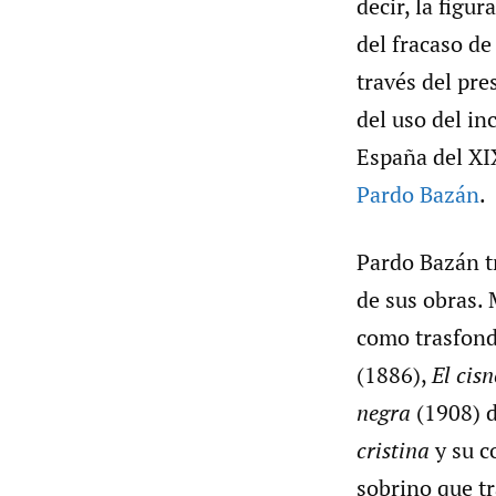
decir, la figu
del fracaso de
través del pre
del uso del in
España del X
Pardo Bazán
.
Pardo Bazán tr
de sus obras. 
como trasfond
(1886),
El cis
negra
(1908) d
cristina
y su c
sobrino que tr