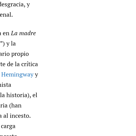
esgracia, y
enal.
ma en
La madre
”) y la
ario propio
e de la crítica
e
Hemingway
y
nista
a historia), el
aria (han
 al incesto.
 carga