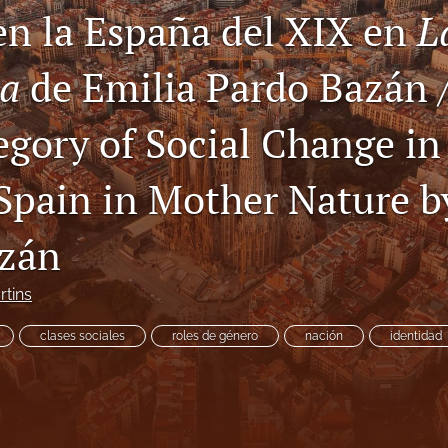
 en la España del XIX en
L
za
de Emilia Pardo Bazán /
egory of Social Change in
Spain in Mother Nature b
azán
tins
clases sociales
roles de género
nación
identidad