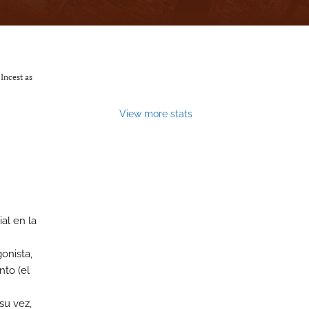
Incest as
View more stats
al en la
gonista,
nto (el
su vez,