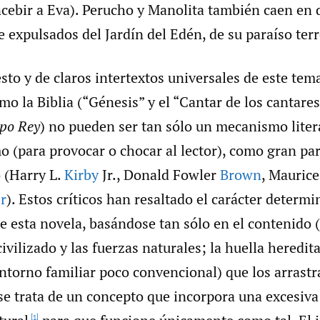
cebir a Eva). Perucho y Manolita también caen en d
 expulsados del Jardín del Edén, de su paraíso terr
esto y de claros intertextos universales de este te
omo la Biblia (“Génesis” y el “Cantar de los cantares
po Rey
) no pueden ser tan sólo un mecanismo liter
o (para provocar o chocar al lector), como gran part
 (Harry L.
Kirby
Jr., Donald Fowler
Brown
, Mauric
r
). Estos críticos han resaltado el carácter determi
de esta novela, basándose tan sólo en el contenido (l
vilizado y las fuerzas naturales; la huella heredit
ntorno familiar poco convencional) que los arrastra
se trata de un concepto que incorpora una excesiva
[1]