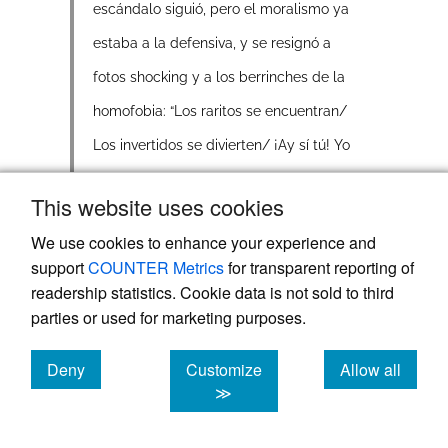
escándalo siguió, pero el moralismo ya
estaba a la defensiva, y se resignó a
fotos shocking y a los berrinches de la
homofobia: “Los raritos se encuentran/
Los invertidos se divierten/ ¡Ay sí tú! Yo
también tengo derechos”. Pero habías
This website uses cookies
ganado y ampliamente (“Envío” 262).
We use cookies to enhance your experience and
En 1975, durante la Primera Conferencia
support
COUNTER Metrics
for transparent reporting of
readership statistics. Cookie data is not sold to third
Mundial sobre la Mujer, organizada por la
parties or used for marketing purposes.
Organización de Naciones Unidas (ONU) y
celebrada en la Ciudad de México, es
Deny
Customize
Allow all
ponente en una mesa sobre lesbianismo
cookies
cookies
cookies
≫
(Monsiváis, “Envío” 262;
Simonetto 20
) lo
que le supone ser víctima de una agresión a