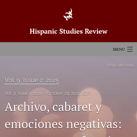
Hispanic Studies Review
MENU
Articles
ISSN
2380-2065
For Authors
Vol. 9, Issue 2, 2025
Editorial Board
Vol. 9, Issue 2, 2025
October 29, 2025 EDT
Archivo, cabaret y
About
Issues
emociones negativas:
Blog