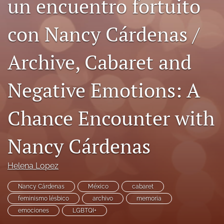
un encuentro fortuito
Code of Ethics
con Nancy Cárdenas /
search
Archive, Cabaret and
RSS
feed
(opens
Negative Emotions: A
a
modal
with
Chance Encounter with
a
link
to
Nancy Cárdenas
feed)
Helena Lopez
Nancy Cárdenas
México
cabaret
feminismo lésbico
archivo
memoria
emociones
LGBTQI+