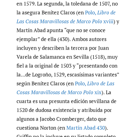
en 1579. La segunda, la toledana de 1507, no
la asegura Benítez Claros (en
Polo
,
Libro de
Las Cosas Maravillosas de Marco Polo
xviii
) y
Martín Abad apunta “que no se conoce
ejemplar” de ella (430). Ambos autores
incluyen y describen la tercera por Juan
Varela de Salamanca en Sevilla (1518), muy
fiel a la original de 1503 y “presentando con
la…de Logroño, 1529, escasísimas variantes”
según Benítez Claros (en
Polo
,
Libro de Las
Cosas Maravillosas de Marco Polo
xix
). La
cuarta es una presunta edición sevillana de
1520 de dudosa existencia y atribuida por
algunos a Jacobo Cromberger, dato que
cuestiona Norton (en
Martín Abad 430
).
Griffin no la incluye en su listado completo