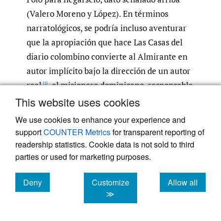
(Valero Moreno y López). En términos
narratológicos, se podría incluso aventurar
que la apropiación que hace Las Casas del
diario colombino convierte al Almirante en
autor implícito bajo la dirección de un autor
real
, el misionero dominicano, responsable
[1]
final de un discurso vertebrado artificial y
This website uses cookies
sistemáticamente por sus intervenciones
We use cookies to enhance your experience and
editoriales.
support
COUNTER Metrics
for transparent reporting of
readership statistics. Cookie data is not sold to third
Santaella y las Casas cumplen su cometido
parties or used for marketing purposes.
respectivo al empaquetar un texto en un
Deny
Customize
Allow all
envoltorio nuevo y colocárselo al lector con
cookies
cookies
cookies
≫
un discurso que no existía en el original. El
sentido evangélico que las Casas adjudica al