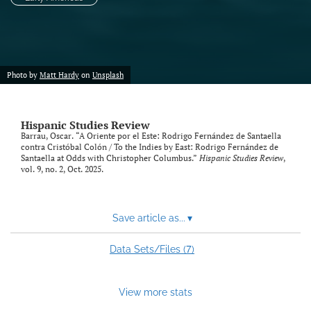
Photo by
Matt Hardy
on
Unsplash
Hispanic Studies Review
Barrau, Oscar. “A Oriente por el Este: Rodrigo Fernández de Santaella
contra Cristóbal Colón / To the Indies by East: Rodrigo Fernández de
Santaella at Odds with Christopher Columbus.”
Hispanic Studies Review
,
vol. 9, no. 2, Oct. 2025.
Save article as...
▾
7
Data Sets/Files (
)
View more stats