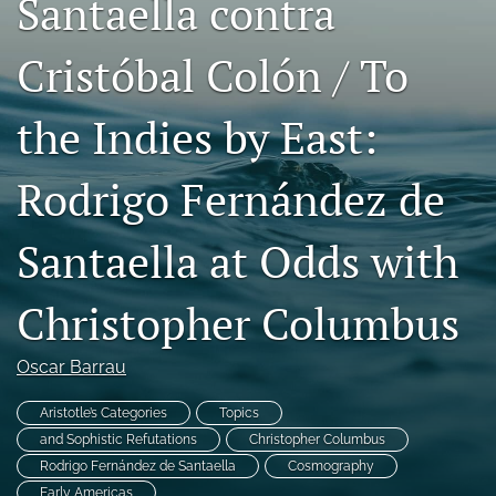
Santaella contra
Code of Ethics
Cristóbal Colón / To
search
the Indies by East:
RSS
feed
(opens
Rodrigo Fernández de
a
modal
with
Santaella at Odds with
a
link
to
Christopher Columbus
feed)
Oscar Barrau
Aristotle’s Categories
Topics
and Sophistic Refutations
Christopher Columbus
Rodrigo Fernández de Santaella
Cosmography
Early Americas